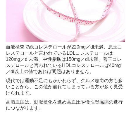
血液検査で総コレステロールが220mg／dl未満、悪玉コ
レステロールと言われているLDLコレステロールは
120mg／dl未満、中性脂肪は150mg／dl未満、善玉コレ
ステロールと言われているHDLコレステロールは40mg
／dl以上の値であれば問題はありません。
現代では運動不足にもかかわらず、グルメ志向の方も多
いことから、この値が崩れてしまっている方が多く見受
けられます。
高脂血症は、動脈硬化を進め高血圧や慢性腎臓病の進行
につながります。