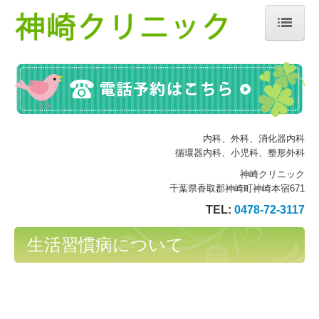
ホーム
院長紹介
診療のご案内
内科、外科、消化器内科
生活習慣病について
循環器
内
科、小児科、整形外科
神崎クリニック
健康診断
千葉県香取郡神崎町神崎本宿671
TEL:
0478-72-3117
予防接種・ワクチン
生活習慣病について
施設・設備のご案内
交通案内